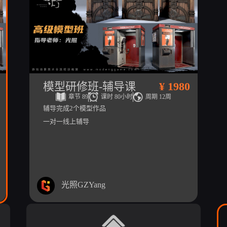
模型研修班-辅导课
¥ 1980
章节 89
课时 80小时
周期 12周
辅导完成2个模型作品
一对一线上辅导
光照GZYang