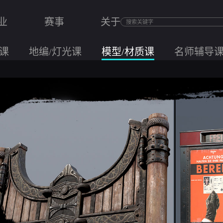
业
赛事
关于
课
地编/灯光课
模型/材质课
名师辅导