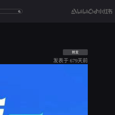
转发
[沐
瞳
发表于 679天前
MOONTON]
http://modenggame
id=219