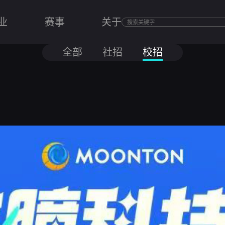
业
赛事
关于
全部
社招
校招