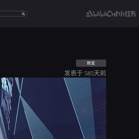
转发
[望
月
发表于 585天前
项
目]
http://modenggame
id=339