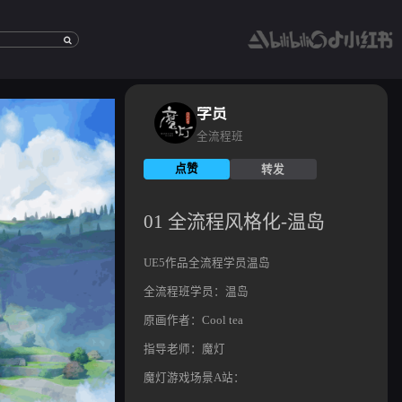
学员
全流程班
点赞
转发
[01
全
流
程
01 全流程风格化-温岛
风
格
化-
温
岛]
UE5作品全流程学员温岛
http://modengga
id=465
全流程班学员：温岛
原画作者：Cool tea
指导老师：魔灯
魔灯游戏场景A站：