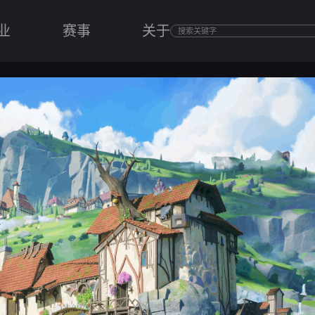
业
赛事
关于