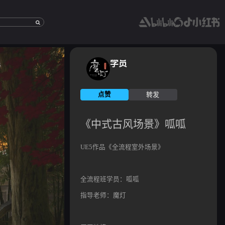
学员
点赞
转发
[《中
式
古
风
《中式古风场景》呱呱
场
景》
呱
呱]
http://modengga
UE5作品《全流程室外场景》
id=813
全流程班学员：呱呱
指导老师：魔灯