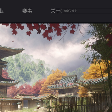
业
赛事
关于