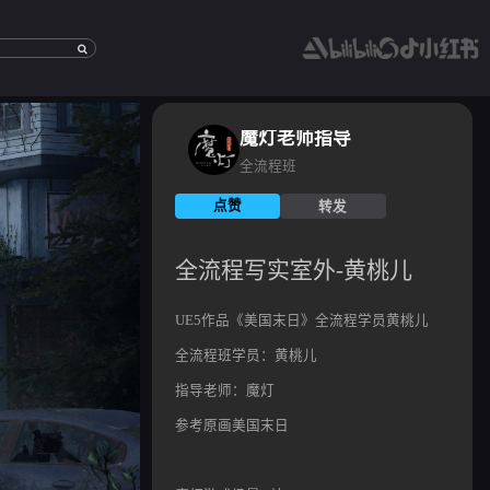
魔灯老师指导
全流程班
点赞
转发
[全
流
程
写
全流程写实室外-黄桃儿
实
室
外-
黄
桃
UE5作品《美国末日》全流程学员黄桃儿
儿]
http://modengga
全流程班学员：黄桃儿
id=821
指导老师：魔灯
参考原画美国末日