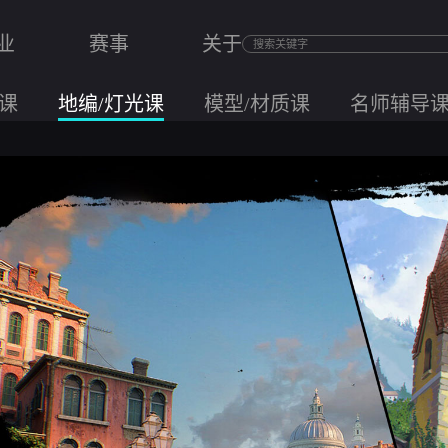
业
赛事
关于
课
地编/灯光课
模型/材质课
名师辅导