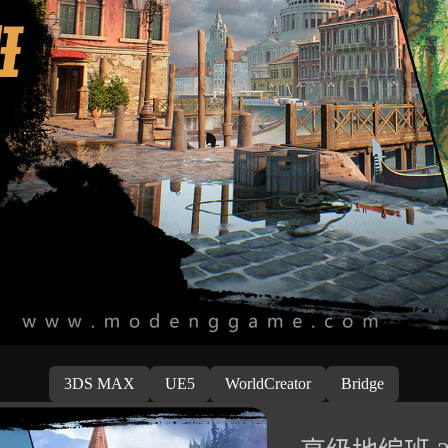
3DS MAX
UE5
WorldCreator
Bridge